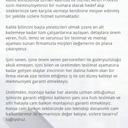
sizin memnuniyetinizi bir numara olarak hedef alıp
isteklerinize tam karşılık vermeyi kendisine misyon edinmiş
bir şekilde sizlere hizmet sunmaktadır.
Kalite bilincini başta yöneticileri olmak üzere en alt
kademeye kadar tüm çalışanlarına aşılayan, detaylara önem
veren, hızlı, temiz ve sorunsuz bir teslimat ve montaj
aşaması sunan firmamızla müşteri değerlerini ön plana
çıkarıyoruz.
İşini seven, işine önem veren personelleri ile güleryüzlülüğü
eksik etmeyen, işini bilen ve üretimden teslimat aşamasına
kadar gelişen olaylar zincirinin her dalına hakim olan bir
firma olarak size teslim ettiğimiz iş ile üst düzey kaliteyi ve
memnuniyeti garanti etmekteyiz.
Üretimden, montaja kadar her alanda uzman olduğumuz
işimizde garanti ettğimiz kalitenin yanı sıra hızlı teslimatı ve
sıfır hatayla cam balkon montajınızı garanti etmekteyiz.
Konya cam balkon sektöründe son teknoloji donanımlı cam
balkonlarımız ile mimarinize değer katıyor, sizlere tasarruf
sağlıyoruz.