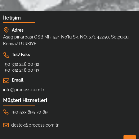
İletişim
Adres
Aşağıpınarbaşı OSB Mh. 524 No'lu Sk. NO: 3/1 42250, Selçuklu-
Konya/TÜRKİYE
Tel/Faks
+90 332 248 00 92
+90 332 248 00 93
Email
info@process.com.tr
Müşteri Hizmetleri
+90 533 895 70 89
destek@process.com.tr