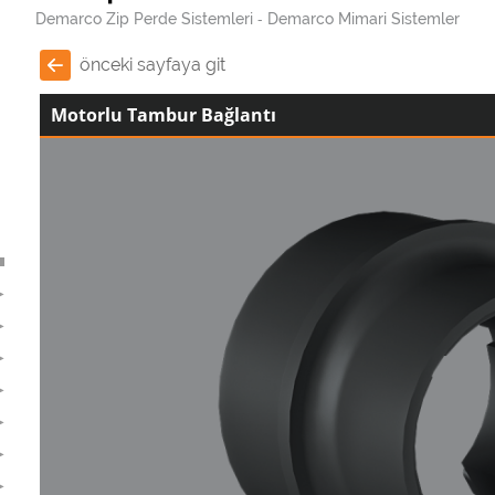
Demarco Zip Perde Sistemleri
Demarco Mimari Sistemler
önceki sayfaya git
Motorlu Tambur Bağlantı