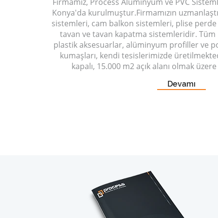
Firmamız, Process Alüminyum ve PVC Sistemle
Konya'da kurulmuştur.Firmamızın uzmanlaştığı
sistemleri, cam balkon sistemleri, plise perde
tavan ve tavan kapatma sistemleridir. Tüm 
plastik aksesuarlar, alüminyum profiller ve po
kumaşları, kendi tesislerimizde üretilmekte
kapalı, 15.000 m2 açık alanı olmak üzere
Devamı