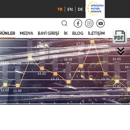
TR
EN
DE
RÜNLER
MEDYA
BAYİ GİRİŞİ
İK
BLOG
İLETİŞİM
Pr
Pr
Pro
Pr
Pr
Pro