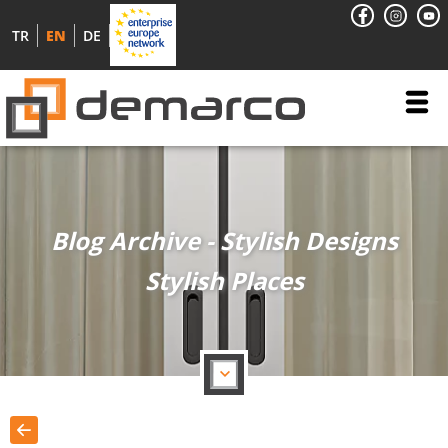
TR
EN
DE
Blog Archive - Stylish Designs
Stylish Places